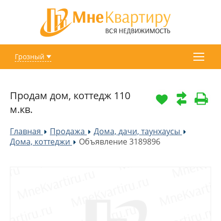
Грозный
Продам дом, коттедж 110
м.кв.
Главная
Продажа
Дома, дачи, таунхаусы
»
»
»
Дома, коттеджи
Объявление 3189896
»