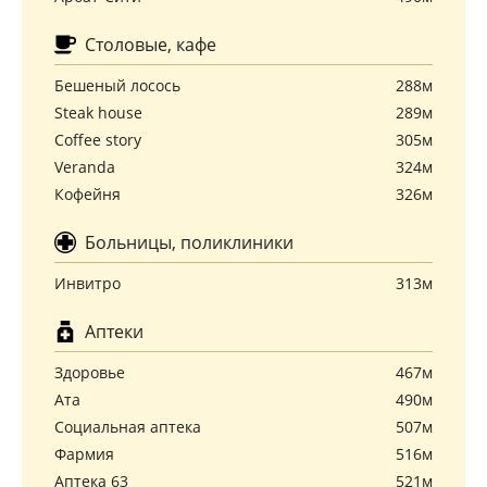
Столовые, кафе
Бешеный лосось
288м
Steak house
289м
Coffee story
305м
Veranda
324м
Кофейня
326м
Больницы, поликлиники
Инвитро
313м
Аптеки
Здоровье
467м
Ата
490м
Социальная аптека
507м
Фармия
516м
Аптека 63
521м