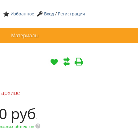
е
Избранное
Вход
/
Регистрация
Материалы
 архиве
00
руб
.
?
охожих объектов