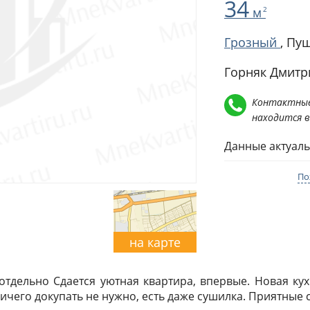
34
м
2
Грозный
,
Пуш
Горняк Дмитр
Контактные
находится 
Данные актуаль
По
на карте
отдельно Сдается уютная квартира, впервые. Новая кух
ичего докупать не нужно, есть даже сушилка. Приятные 