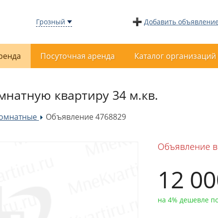
Грозный
Добавить объявлени
ренда
Посуточная аренда
Каталог организаций
мнатную квартиру 34 м.кв.
комнатные
Объявление 4768829
»
Объявление в
12 0
на 4% дешевле п