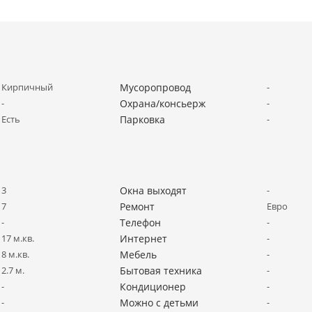
Кирпичный
Мусоропровод
-
-
Охрана/консьерж
-
Есть
Парковка
-
3
Окна выходят
-
7
Ремонт
Евро
-
Телефон
-
17 м.кв.
Интернет
-
8 м.кв.
Мебель
-
2.7 м.
Бытовая техника
-
-
Кондиционер
-
-
Можно с детьми
-