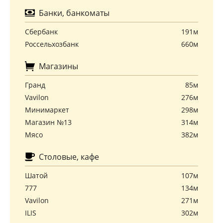
Банки, банкоматы
Сбербанк
191м
Россельхозбанк
660м
Магазины
Гранд
85м
Vavilon
276м
Минимаркет
298м
Магазин №13
314м
Мясо
382м
Столовые, кафе
Шатой
107м
777
134м
Vavilon
271м
ILIS
302м