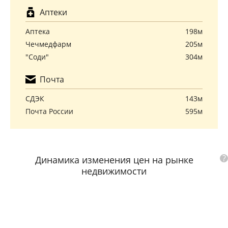
Аптеки
Аптека
198м
Чечмедфарм
205м
"Соди"
304м
Почта
СДЭК
143м
Почта России
595м
?
Динамика изменения цен на рынке
недвижимости