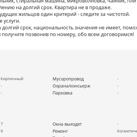
ильник, стиральная машина, микроволновка, чайник, плита
лению на долгий срок. Квартира не в продаже.
удущих жильцов один критерий - следите за чистотой.
 услуги.
а долгий срок, национальность значения не имеет, помо
получите позвонив по номеру, обо всем договоримся!
Кирпичный
Мусоропровод
-
-
Охрана/консьерж
-
-
Парковка
-
7
Окна выходят
-
9
Ремонт
Косметич