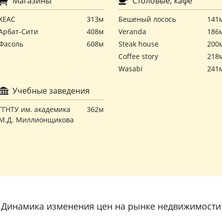
Магазины
Столовые, кафе
ХЕАС
313м
Бешеный лосось
141
Арбат-Сити
408м
Veranda
186
Фасоль
608м
Steak house
200
Coffee story
218
Wasabi
241
Учебные заведения
ГГНТУ им. академика
362м
М.Д. Миллионщикова
Динамика изменения цен на рынке недвижимости