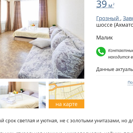
39
м
2
Грозный
,
Зав
шоссе (Ахмато
Малик
Контактные
находится 
Данные актуаль
По
на карте
ый срок светлая и уютная, не с золотыми унитазами, но