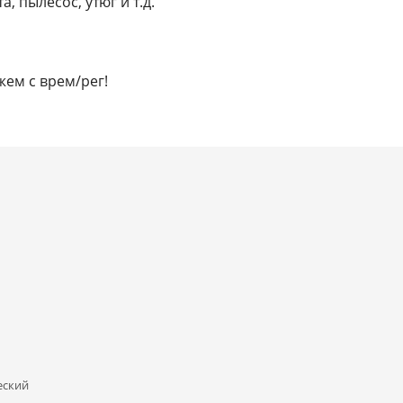
, пылесос, утюг и т.д.
жем с врем/рег!
еский