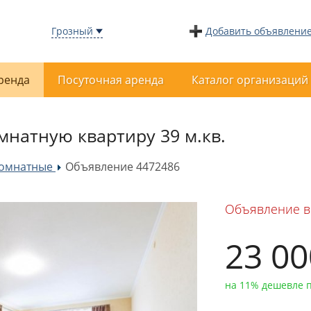
Грозный
Добавить объявлени
ренда
Посуточная аренда
Каталог организаций
мнатную квартиру 39 м.кв.
комнатные
Объявление 4472486
»
Объявление в
23 0
на 11% дешевле 