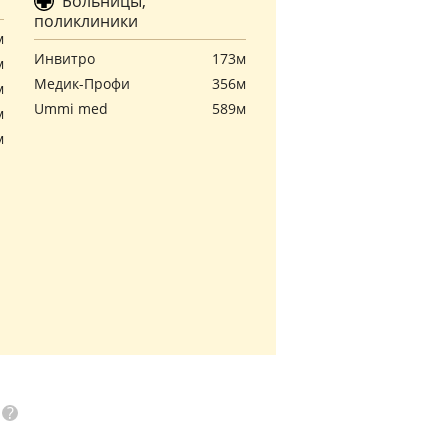
Больницы,
поликлиники
м
Инвитро
173м
м
Медик-Профи
356м
м
Ummi med
589м
м
м
?