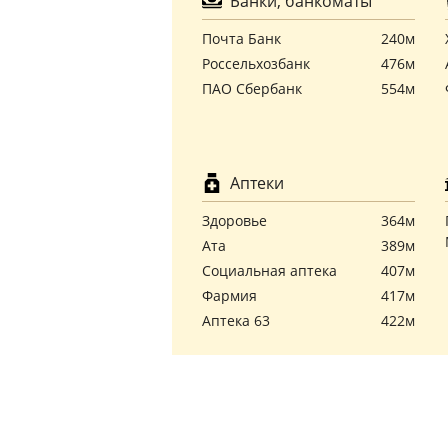
Банки, банкоматы
Почта Банк
240м
Россельхозбанк
476м
ПАО Сбербанк
554м
Аптеки
Здоровье
364м
Ата
389м
Социальная аптека
407м
Фармия
417м
Аптека 63
422м