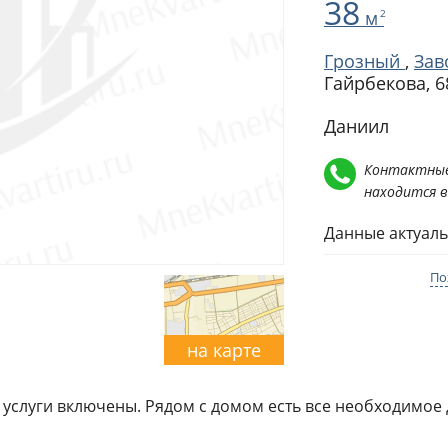
38
м
2
Грозный
,
Зав
Гайрбекова, 6
Даниил
Контактные
находится 
Данные актуаль
По
на карте
услуги включены. Рядом с домом есть все необходимое д