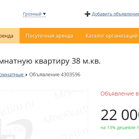
Грозный
Добавить объявлени
ренда
Посуточная аренда
Каталог организаций
мнатную квартиру 38 м.кв.
комнатные
Объявление 4303596
»
Объявление в
22 0
на 13% дешевле 