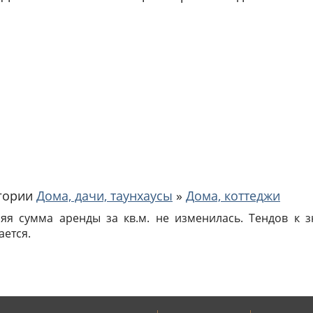
егории
Дома, дачи, таунхаусы
»
Дома, коттеджи
няя сумма аренды за кв.м. не изменилась. Тендов к
ается.