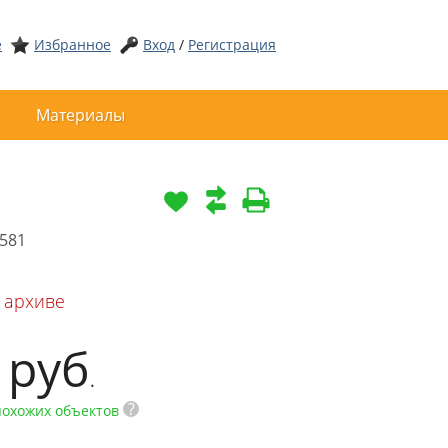
е
Избранное
Вход
/
Регистрация
Материалы
581
 архиве
0
руб
.
?
похожих объектов