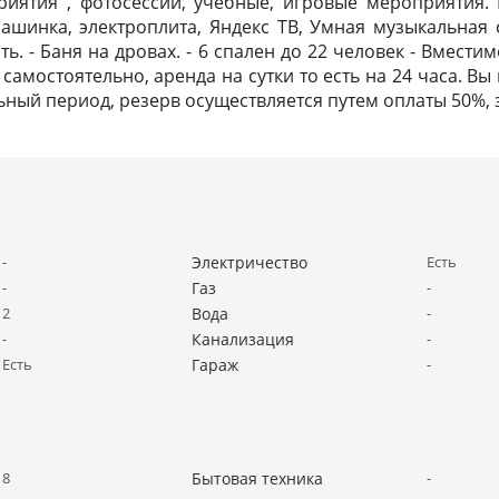
иятия , фотосессии, учебные, игровые мероприятия. В
ашинка, электроплита, Яндекс ТВ, Умная музыкальная 
ть. - Баня на дровах. - 6 спален до 22 человек - Вмести
самостоятельно, аренда на сутки то есть на 24 часа. В
льный период, резерв осуществляется путем оплаты 50%,
-
Электричество
Есть
-
Газ
-
2
Вода
-
-
Канализация
-
Есть
Гараж
-
8
Бытовая техника
-