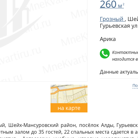
260
м
2
Грозный
,
Шей
Гурьевская ул
Арика
Контактные
находится 
Данные актуаль
По
на карте
ый, Шейх-Мансуровский район, посёлок Алды, Гурьевск
ым залом до 35 гостей, 22 спальных места сдается в 